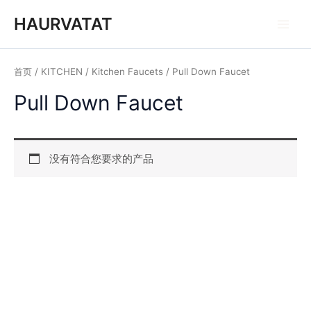
跳
Main
HAURVATAT
至
Men
内
容
首页
/
KITCHEN
/
Kitchen Faucets
/ Pull Down Faucet
Pull Down Faucet
没有符合您要求的产品